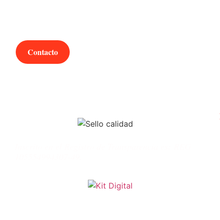
¿Hablamos?
Contacto
Inscrito en el Registro de Transparencia es:
REG
105554994307-49.