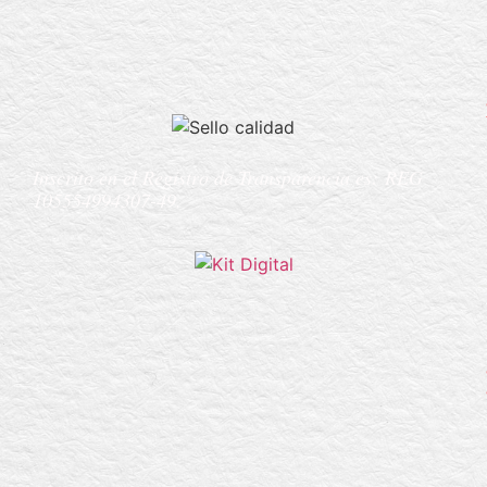
Inscrito en el Registro de Transparencia es:
REG
105554994307-49.