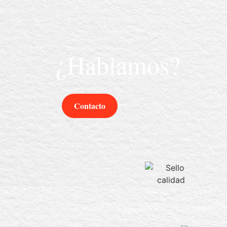
¿Hablamos?
Contacto
Inscrito en el Registro de Transparencia es:
REG 105554994307-49