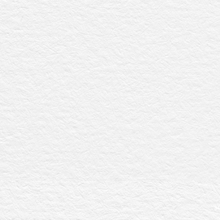
.
s
c