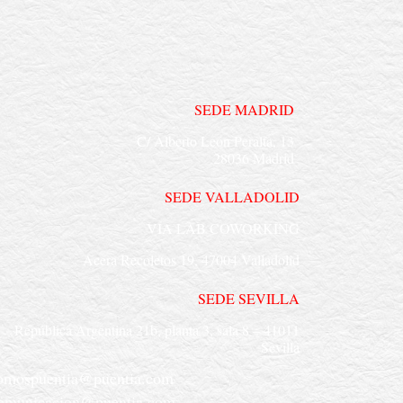
SEDE MADRID
C/ Alberto León Peralta, 13
28036 Madrid
SEDE VALLADOLID
VIA LAB COWORKING
Acera Recoletos 19, 47004 Valladolid
SEDE SEVILLA
República Argentina 21b, planta 3, sala 8 –
41011
Sevilla
omospuentia@puentia.com
omunicacion@puentia.com