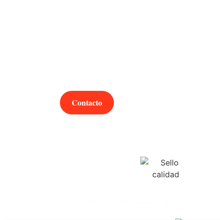
¿Hablamos?
Contacto
Inscrito en el Registro de Transparencia es:
REG 105554994307-49