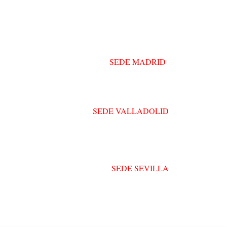
SEDE MADRID
C/ Alberto León Peralta, 13
28036 Madrid
SEDE VALLADOLID
VIA LAB COWORKING
Acera Recoletos 19, 47004 Valladolid
SEDE SEVILLA
República Argentina 21b, planta 3, sala 8 –
41011
Sevilla
omospuentia@puentia.com
omunicacion@puentia.com