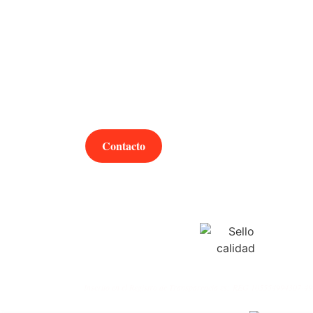
¿Hablamos?
Contacto
Inscrito en el Registro de Transparencia es:
REG 105554994307-49