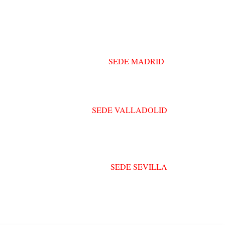
SEDE MADRID
C/ Alberto León Peralta, 13
28036 Madrid
SEDE VALLADOLID
VIA LAB COWORKING
Acera Recoletos 19, 47004 Valladolid
SEDE SEVILLA
República Argentina 21b, planta 3, sala 8 –
41011
Sevilla
omospuentia@puentia.com
omunicacion@puentia.com