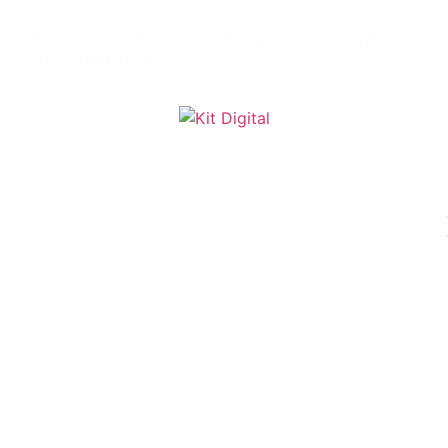
Inscrito en el Registro de Transparencia es:
REG
105554994307-49.