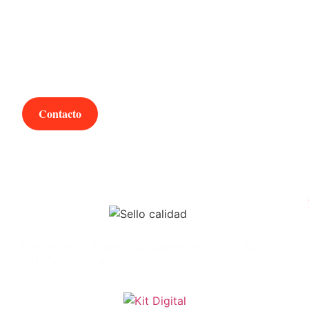
¿Hablamos?
Contacto
Inscrito en el Registro de Transparencia es:
REG
105554994307-49.