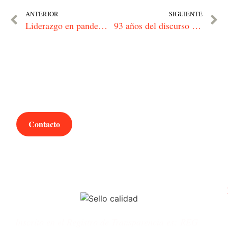
ANTERIOR
SIGUIENTE
Liderazgo en pandemia. Cinco claves para sobrevivir como cabeza de equipo
93 años del discurso de Navidad de Herbert F. Johnson
¿Hablamos?
Contacto
Inscrito en el Registro de Transparencia es:
REG