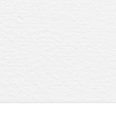
.
s
c