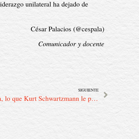
iderazgo unilateral ha dejado de 
César Palacios (@cespala)
Comunicador y docente
SIGUIENTE
Un puente de ida y vuelta, lo que Kurt Schwartzmann le pintó a PUENTIA