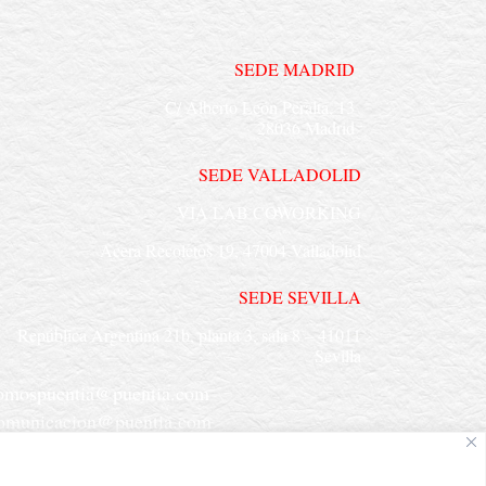
SEDE MADRID
C/ Alberto León Peralta, 13
28036 Madrid
SEDE VALLADOLID
VIA LAB COWORKING
Acera Recoletos 19, 47004 Valladolid
SEDE SEVILLA
República Argentina 21b, planta 3, sala 8 –
41011
Sevilla
omospuentia@puentia.com
omunicacion@puentia.com