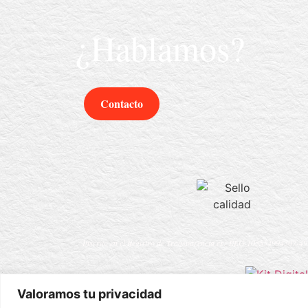
¿Hablamos?
Contacto
Inscrito en el Registro de Transparencia es:
REG 105554994307-49
Valoramos tu privacidad