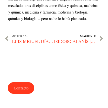
mezclado otras disciplinas como física y química, medicina 
y química, medicina y farmacia, medicina y biología 
química y biología… pero nadie lo había planteado.
ANTERIOR
SIGUIENTE
LUIS MIGUEL DÍAZ-MECO | “Queremos marcas asimilables a las personas, que respiren el mismo aire que el público al que se dirigen”
ISIDORO ALANÍS | «Innovación y digitalización son las principales herramientas que tenemos las empresas para seguir creciendo y ser más competitivas»
¿Hablamos?
Contacto