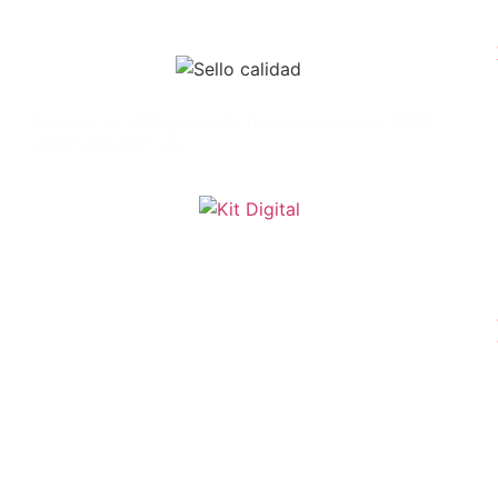
Inscrito en el Registro de Transparencia es:
REG
105554994307-49.