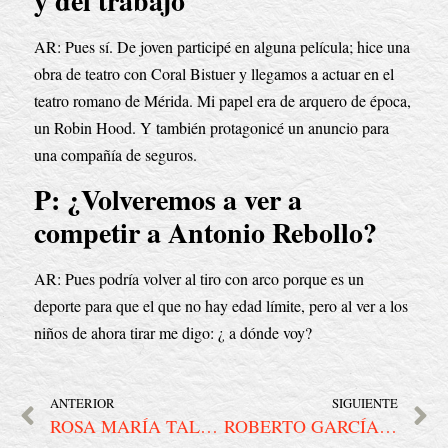
y del trabajo
AR: Pues sí. De joven participé en alguna película; hice una 
obra de teatro con Coral Bistuer y llegamos a actuar en el 
teatro romano de Mérida. Mi papel era de arquero de época, 
un Robin Hood. Y también protagonicé un anuncio para 
una compañía de seguros.
P: ¿Volveremos a ver a 
competir a Antonio Rebollo?
AR: Pues podría volver al tiro con arco porque es un 
deporte para que el que no hay edad límite, pero al ver a los 
niños de ahora tirar me digo: ¿ a dónde voy?
ANTERIOR
SIGUIENTE
ROSA MARÍA TALAVERA | «La recuperación económica pasa por la innovación»
ROBERTO GARCÍA | “No queremos hacer hoteles como franquicias, sino lugares singulares donde divertirnos y generar riqueza alrededor”