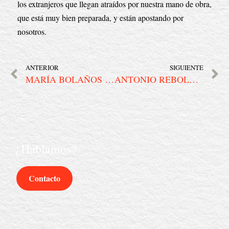
los extranjeros que llegan atraídos por nuestra mano de obra, 
que está muy bien preparada, y están apostando por 
nosotros.
ANTERIOR
SIGUIENTE
MARÍA BOLAÑOS | «El Museo Nacional de Escultura es referente por modernidad, por rigor, por apertura y por coherencia institucional»
ANTONIO REBOLLO | “La innovación fue clave en Barcelona ’92; logró que fluyera la imaginación”
¿Hablamos?
Contacto