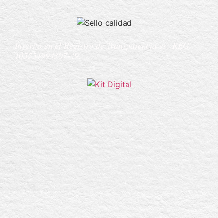
Inscrito en el Registro de Transparencia es:
REG
105554994307-49.