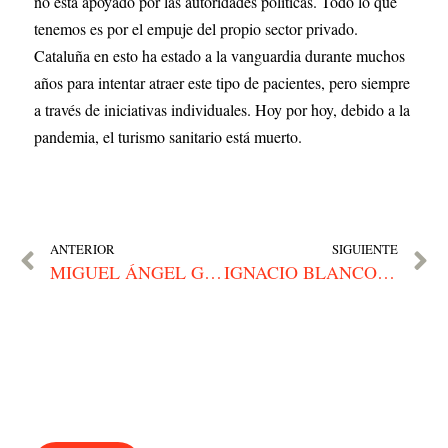
no está apoyado por las autoridades políticas. Todo lo que 
tenemos es por el empuje del propio sector privado. 
Cataluña en esto ha estado a la vanguardia durante muchos 
años para intentar atraer este tipo de pacientes, pero siempre 
a través de iniciativas individuales. Hoy por hoy, debido a la 
pandemia, el turismo sanitario está muerto.
ANTERIOR
SIGUIENTE
MIGUEL ÁNGEL GIL | “Es esencial que la gente crea en ti y en tu manera de trabajar”
IGNACIO BLANCO | «La reputación de los empresarios españoles a nivel internacional es de primer orden»
¿Hablamos?