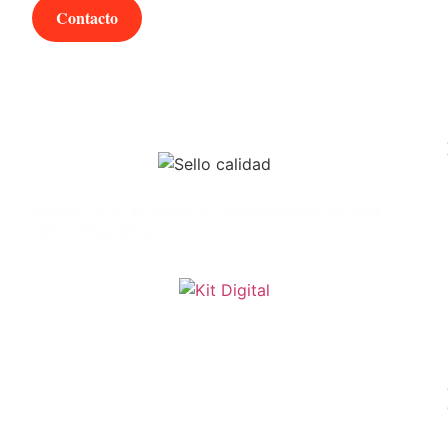
Contacto
Inscrito en el Registro de Transparencia es:
REG
105554994307-49.