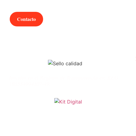
¿Hablamos?
Contacto
Inscrito en el Registro de Transparencia es:
REG
105554994307-49.