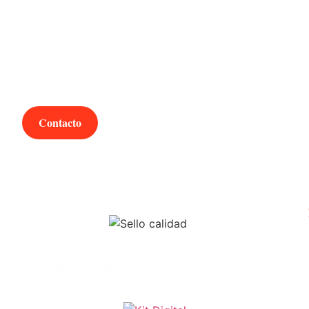
¿Hablamos?
Contacto
Inscrito en el Registro de Transparencia es:
REG
105554994307-49.