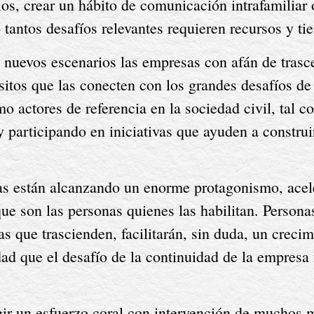
os, crear un hábito de comunicación intrafamiliar o
antos desafíos relevantes requieren recursos y ti
s nuevos escenarios las empresas con afán de trasc
sitos que las conecten con los grandes desafíos de
o actores de referencia en la sociedad civil, tal c
 participando en iniciativas que ayuden a constru
as están alcanzando un enorme protagonismo, acel
e son las personas quienes las habilitan. Personas
s que trascienden, facilitarán, sin duda, un crecim
dad que el desafío de la continuidad de la empresa 
igir un esfuerzo coral con intervención de muchos m