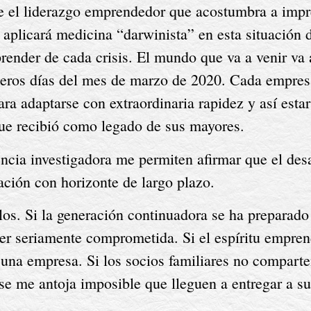
e el liderazgo emprendedor que acostumbra a impr
 aplicará medicina “darwinista” en esta situación
ender de cada crisis. El mundo que va a venir va a 
eros días del mes de marzo de 2020. Cada empresar
ara adaptarse con extraordinaria rapidez y así esta
que recibió como legado de sus mayores.
encia investigadora me permiten afirmar que el des
ación con horizonte de largo plazo.
plos. Si la generación continuadora se ha preparado
ver seriamente comprometida. Si el espíritu empren
r una empresa. Si los socios familiares no comparte
se me antoja imposible que lleguen a entregar a s