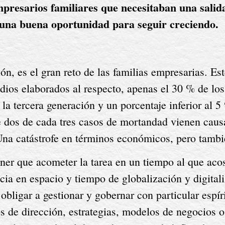
resarios familiares que necesitaban una salid
 una buena oportunidad para seguir creciendo.
n, es el gran reto de las familias empresarias. Est
udios elaborados al respecto, apenas el 30 % de los
a tercera generación y un porcentaje inferior al 5 
dos de cada tres casos de mortandad vienen causad
. Una catástrofe en términos económicos, pero tambi
ener que acometer la tarea en un tiempo al que ac
ia en espacio y tiempo de globalización y digitaliz
bligar a gestionar y gobernar con particular espír
 de dirección, estrategias, modelos de negocios o g