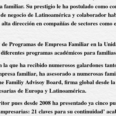
 familiar. Su prestigio le ha postulado como con
as de negocio de Latinoamérica y colaborador ha
alta dirección en compañías de sectores como el 
al de Programas de Empresa Familiar en la Unid
 diferentes programas académicos para familia
en la que ha recibido numerosos galardones tant
mpresa familiar, ha asesorado a numerosas famil
he Familiy Advisoy Board, firma global desde l
esarias de Europa y Latinoamérica. 
ritor pues desde 2008 ha presentado ya cinco pu
Empresarias: 21 claves para su continuidad’ acab