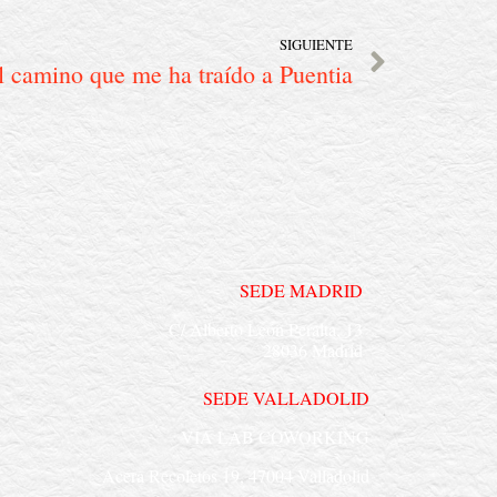
SIGUIENTE
l camino que me ha traído a Puentia
SEDE MADRID
C/ Alberto León Peralta, 13
28036 Madrid
SEDE VALLADOLID
VIA LAB COWORKING
Acera Recoletos 19, 47004 Valladolid