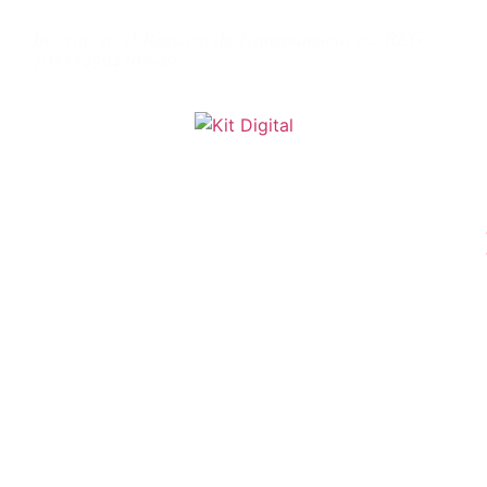
Inscrito en el Registro de Transparencia es:
REG
105554994307-49.