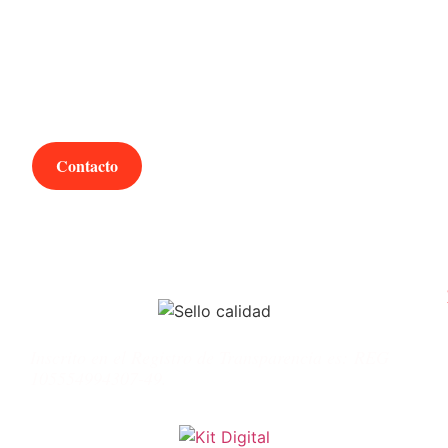
¿Hablamos?
Contacto
Inscrito en el Registro de Transparencia es:
REG
105554994307-49.