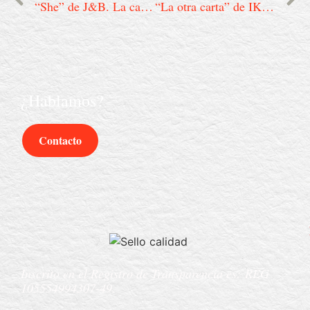
“She” de J&B. La campaña navideña que convirtió la aceptación en conversación social
“La otra carta” de IKEA: el anuncio que nos devuelve a lo importante
¿Hablamos?
Contacto
Inscrito en el Registro de Transparencia es:
REG
105554994307-49.