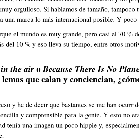
e muy orgulloso. Si hablamos de tamaño, tampoco te
uera una marca lo más internacional posible. Y poc
ue el mundo es muy grande, pero casi el 70 % de n
 del 10 % y eso lleva su tiempo, entre otros moti
 o 
 in the air
Because There Is No Plan
 lemas que calan y conciencian, ¿cómo
ceso y he de decir que bastantes se me han ocurri
ncilla y comprensible para la gente. Y esto no er
d tenía una imagen un poco hippie y, especialment
e.