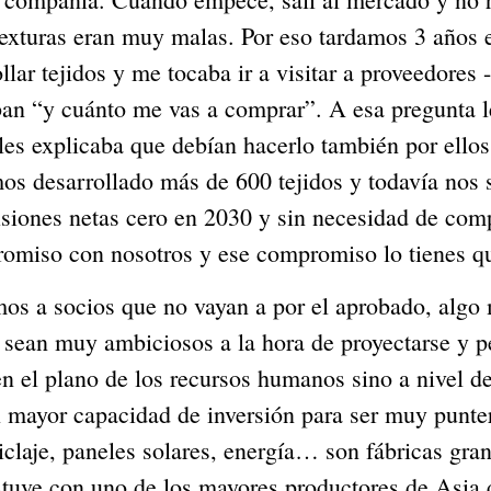
s texturas eran muy malas. Por eso tardamos 3 años 
ar tejidos y me tocaba ir a visitar a proveedores 
n “y cuánto me vas a comprar”. A esa pregunta le
 explicaba que debían hacerlo también por ellos p
os desarrollado más de 600 tejidos y todavía nos
siones netas cero en 2030 y sin necesidad de comp
omiso con nosotros y ese compromiso lo tienes qu
mos a socios que no vayan a por el aprobado, algo 
 sean muy ambiciosos a la hora de proyectarse y p
en el plano de los recursos humanos sino a nivel de
n mayor capacidad de inversión para ser muy punte
iclaje, paneles solares, energía… son fábricas gra
stuve con uno de los mayores productores de Asia q