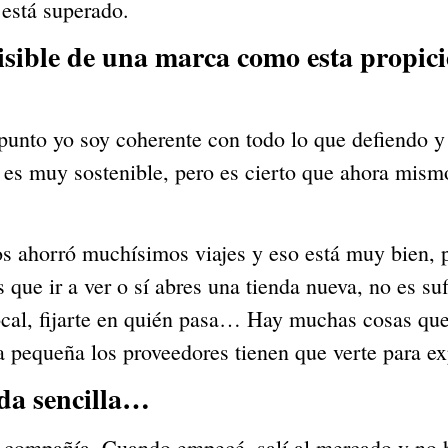
 está superado.
isible de una marca como esta propicie 
unto yo soy coherente con todo lo que defiendo y l
s muy sostenible, pero es cierto que ahora mismo
os ahorró muchísimos viajes y eso está muy bien, 
s que ir a ver o sí abres una tienda nueva, no es su
 local, fijarte en quién pasa… Hay muchas cosas que
pequeña los proveedores tienen que verte para exp
ada sencilla…
 compañía. Cuando empecé, salí al mercado y no hab